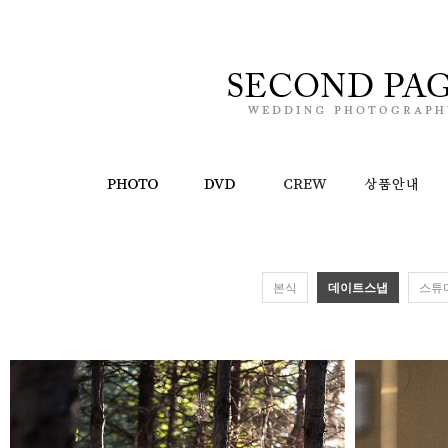
본식
데이트스냅
스튜