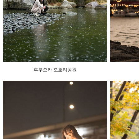
후쿠오카 오호리공원