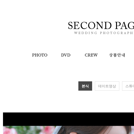
본식
데이트영상
스튜